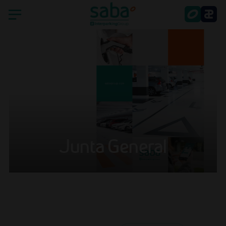
Inicio
Saba
Países
Sostenibilidad
Junta General
Smart Parking
Atención al accionista
Actualidad