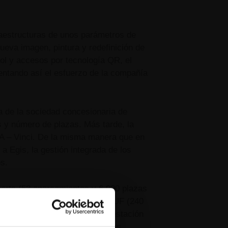
raestructuras de unos parámetros de
ueva imagen, pintura y redefinición de
ol y accesos por tecnología QR, el
entando así el esfuerzo de la compañía
ra de la sociedad concesionaria de
 y número de plazas. Más tarde, la
ANA – Vinci. De la misma manera que en
a Egis, la gestión integrada de los
os.
ports (53 aparcamientos y 6.900 plazas
 de 2.100 plazas), hospitales CUF (240
 urbanos y educativos como la estación
sidad de Lisboa, con 482 plazas.