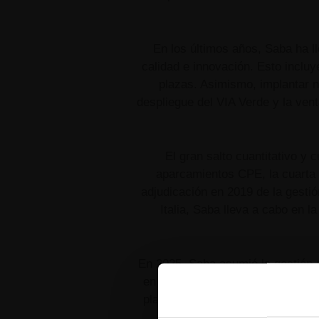
En los últimos años, Saba ha l
calidad e innovación. Esto inclu
plazas. Asimismo, implantar 
despliegue del VIA Verde y la ven
El gran salto cuantitativo y 
aparcamientos CPE, la cuarta
adjudicación en 2019 de la gesti
Italia, Saba lleva a cabo en l
En 2025, Saba asumió la gestión 
en total). En el ámbito hospital
plazas) y el Hospital Vila Franc
Gare do Oriente (Lisboa), c