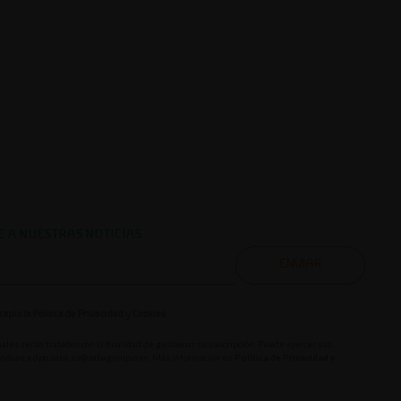
E A NUESTRAS NOTICIAS
ENVIAR
acepto la
Política de Privacidad y Cookies
ales serán tratados con la finalidad de gestionar su suscripción. Puede ejercer sus
éndose a
dpo.saba.es@sabagroup.com
. Más información en
Política de Privacidad y