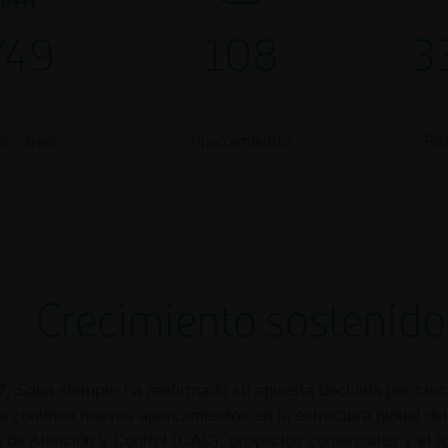
749
108
3
on-street
Aparcamientos
Pla
Crecimiento sostenido
, Saba siempre ha reafirmado su apuesta decidida por crece
a continua nuevos aparcamientos en la estructura global del
e Atención y Control (CAC), proyectos comerciales y el for