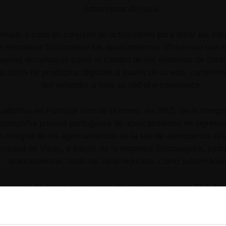
Administración lusa.
levado a cabo un conjunto de actuaciones para dotar las inf
ye remodelar físicamente los aparcamientos ofreciendo una n
nuevas tecnologías como el cambio de los sistemas de contr
ta 100% de productos digitales a través de la web, complem
por extender a toda su red el e-commerce.
cualitativo en Portugal vino de la mano, en 2015, de la comp
 compañía privada portuguesa de aparcamientos en ingresos
ón integral de los aparcamientos de la red de aeropuertos 
a ciudad de Viseu, a través de la empresa Semovepark, junto 
aparcamientos, tanto de zona regulada, como subterráne
adicional de cinco aeropuertos en colaboración con ANA Air
ario, incorporó los aparcamientos del Hospital de Braga (más
a de Xira (900 plazas). La actividad incluyó también activos
on 1.670 plazas, y el aparcamiento subterráneo de la Univer