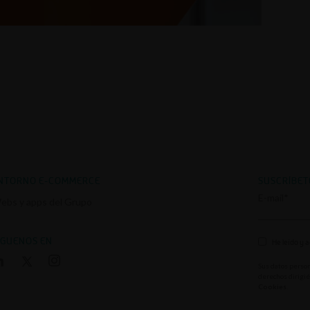
NTORNO E-COMMERCE
SUSCRÍBET
E-mail*
ebs y apps del Grupo
ÍGUENOS EN
He leído y 
Sus datos person
derechos dirigi
Cookies
.