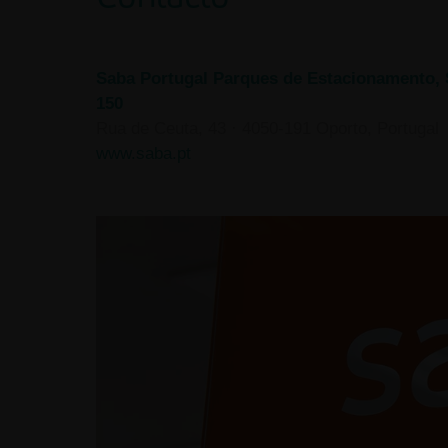
Saba Portugal Parques de Estacionamento, 
150
Rua de Ceuta, 43
·
4050-191 Oporto, Portugal
www.saba.pt