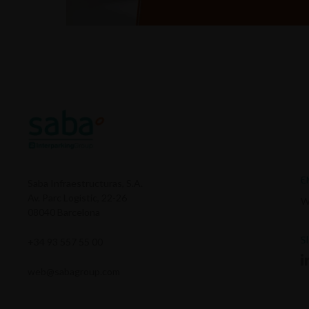
E
Saba Infraestructuras, S.A.
Av. Parc Logístic, 22-26
W
08040 Barcelona
S
+34 93 557 55 00
web@sabagroup.com