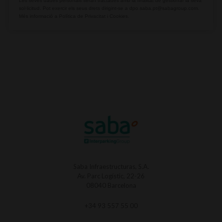
Les seves dades personals seran tractades amb la finalitat de gestionar la seva
sol·licitud. Pot exercir els seus drets dirigint-se a
dpo.saba.pt@sabagroup.com
.
Més informació a
Política de Privacitat i Cookies.
Saba Infraestructuras, S.A.
Av. Parc Logístic, 22-26
08040 Barcelona
+34 93 557 55 00