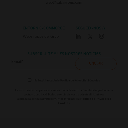
web@sabagroup.com
ENTORN E-COMMERCE
SEGUEIX-NOS A
Webs i apps del Grup
SUBSCRIU-TE A LES NOSTRES NOTÍCIES
E-mail*
ENVIAR
He llegit i accepto la
Política de Privacitat i Cookies
Les vostres dades personals seran tractades amb la finalitat de gestionar la
vostra subscripció. Podeu exercir els vostres drets dirigint-vos
a
dpo.saba.es@sabagroup.com
. Més informació a
Política de Privadesa i
Cookies.