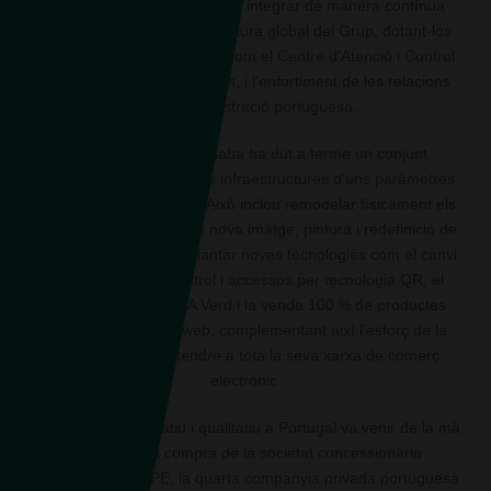
una filosofia que persegueix integrar de manera contínua
nous aparcaments a l'estructura global del Grup, dotant-los
de serveis complementaris com el Centre d'Atenció i Control
(CAC), projectes comercials, i l'enfortiment de les relacions
amb l'Administració portuguesa.
En els darrers anys, Saba ha dut a terme un conjunt
d'actuacions per dotar les infraestructures d'uns paràmetres
de qualitat i d'innovació. Això inclou remodelar físicament els
aparcaments oferint una nova imatge, pintura i redefinició de
places. Així mateix, implantar noves tecnologies com el canvi
dels sistemes de control i accessos per tecnologia QR, el
desplegament del VIA Verd i la venda 100 % de productes
digitals a través del web, complementant així l'esforç de la
companyia per estendre a tota la seva xarxa de comerç
electrònic.
El gran salt quantitatiu i qualitatiu a Portugal va venir de la mà
el 2015 de la compra de la societat concessionària
d'aparcaments CPE, la quarta companyia privada portuguesa