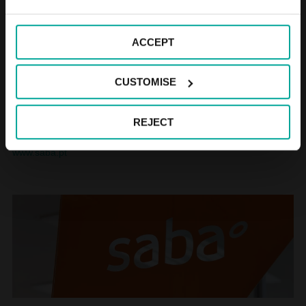
Contacte
ACCEPT
CUSTOMISE
Saba Portugal Parques de Estacionamento, S.A.
Tel. +351 223 395 150
REJECT
Rua de Ceuta, 43
·
4050-191 Porto, Portugal
www.saba.pt