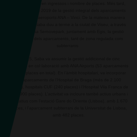
d'aparcaments en ingressos i nombre de places. Més tard,
l'adjudicació el 2019 de la gestió integral dels aparcaments
de la xarxa d'aeroports ANA – Vinci. De la mateixa manera
que a Itàlia, Saba duu a terme a la ciutat de Viseu, a través
de l'empresa Semovepark, juntament amb Egis, la gestió
integrada dels aparcaments, tant de zona regulada com
subterranis.
El 2025, Saba va assumir la gestió addicional de cinc
aeroports en col·laboració amb ANA Airports (53 aparcaments
i 6.900 places en total). En l’àmbit hospitalari, va incorporar
els aparcaments de l’Hospital de Braga (més de 2.100
places), hospitals CUF (240 places) i l’Hospital Vila Franca de
Xira (900 places). L’activitat va incloure també actius urbans i
educatius com l’estació Gare do Oriente (Lisboa), amb 1.670
places, i l’aparcament subterrani de la Universitat de Lisboa,
amb 482 places.