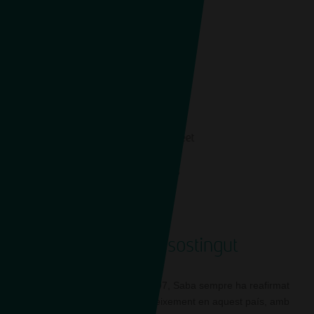
1.749
CA
Places on-street
Creixement sostingut
Present a Portugal des del 1997, Saba sempre ha reafirmat
la seva aposta decidida de creixement en aquest país, amb