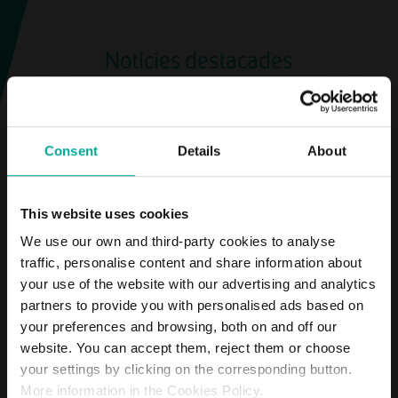
Noticies destacades
Actualitat sobre la companyia Saba
Consent
Details
About
ACCIONISTES
This website uses cookies
Saba Infraestructures
We use our own and third-party cookies to analyse
celebra Junta General
traffic, personalise content and share information about
Ordinària d’Accionistes
your use of the website with our advertising and analytics
partners to provide you with personalised ads based on
your preferences and browsing, both on and off our
VEURE MÉS
website. You can accept them, reject them or choose
your settings by clicking on the corresponding button.
More information in the Cookies Policy.