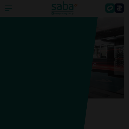
Inici
Saba
Països
Portugal
Sostenibilitat
Saba Praça do Município, Lisboa
Smart Parking
Atenció a l'accionista
Actualitat