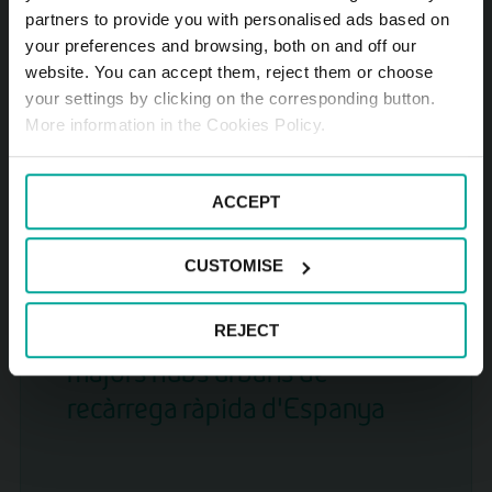
partners to provide you with personalised ads based on
Interparking i Saba s'uneixen:
your preferences and browsing, both on and off our
una aliança estratègica efectiva
website. You can accept them, reject them or choose
your settings by clicking on the corresponding button.
a partir de l'1 d'octubre
More information in the Cookies Policy.
LLEGIR NOTÍCIA
ACCEPT
2025-07-24
CUSTOMISE
REJECT
Saba posa en marxa un dels
majors hubs urbans de
recàrrega ràpida d'Espanya
LLEGIR NOTÍCIA