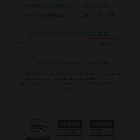
ENTORN E-COMMERCE
SEGUEIX-NOS A
Webs i apps del Grup
SUBSCRIU-TE A LES NOSTRES NOTÍCIES
E-mail*
ENVIAR
He llegit i accepto la
Política de Privacitat i Cookies
Les vostres dades personals seran tractades amb la finalitat de gestionar la
vostra subscripció. Podeu exercir els vostres drets dirigint-vos
a
dpo.saba.es@sabagroup.com
. Més informació a
Política de Privadesa i
Cookies.