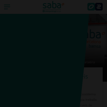
Inici
Saba
Smart Parking
Països
Saba Barcelona Bamsa Passeig de Gràcia-Consell de Cent, Barcelona
Sostenibilitat
Un meeting point de serveis
Smart Parking
sostenibles
Atenció a l'accionista
Saba es troba davant de l'explosió d'un nou ecosistema
Actualitat
de la mobilitat. En aquest escenari, la companyia treballa
per convertir l'aparcament en un hub de serveis de