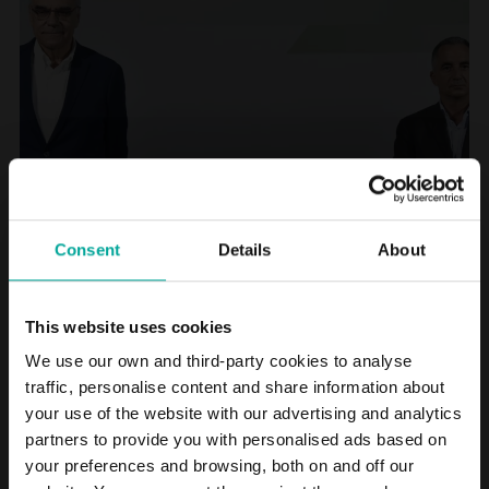
Consent
Details
About
01
08
This website uses cookies
We use our own and third-party cookies to analyse
En su voluntad de seguir ampliando la oferta de movilidad y de ser
traffic, personalise content and share information about
parte de la solución al descenso de la contaminación y de la
your use of the website with our advertising and analytics
congestión viaria de las ciudades, Saba ha llegado a un acuerdo
partners to provide you with personalised ads based on
con la compañía logística Districenter (Holding M. Condeminas)
para entrar en el accionariado del operador Geever, especializado
your preferences and browsing, both on and off our
en la distribución de última milla, y que dispone actualmente de