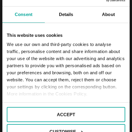
Consent
Details
About
This website uses cookies
We use our own and third-party cookies to analyse
traffic, personalise content and share information about
your use of the website with our advertising and analytics
partners to provide you with personalised ads based on
01
03
your preferences and browsing, both on and off our
website. You can accept them, reject them or choose
your settings by clicking on the corresponding button.
Del 16 al 22 de setembre se celebra la Setmana Europea de la
Mobilitat 2023. El tema escollit per a aquest any és l'”Eficiència
More information in the Cookies Policy.
energètica” i el lema “Combina i mou-te!” per posar èmfasi en la
intermodalitat.
ACCEPT
Els avenços tecnològics han permès que infraestructures com les
de Saba puguin multiplicar la capacitat de servei a la ciutat i als
ciutadans i transformar-lo en l'instrument que resol l'equilibri entre
CUSTOMISE
dos drets fonamentals: el dret individual a la mobilitat i el dret