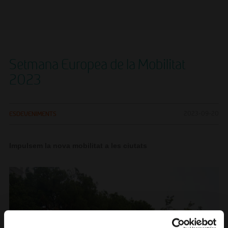
Setmana Europea de la Mobilitat
2023
ESDEVENIMENTS
2023-09-20
Impulsem la nova mobilitat a les ciutats