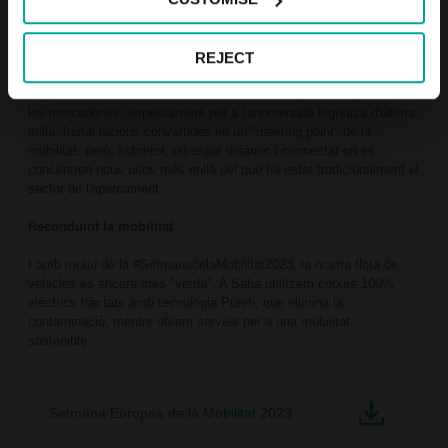
ciutadà a un espai urbà de qualitat, així com millorar l'eficiència de
la mobilitat amb la reducció del trànsit d'agitació.
REJECT
En aquest escenari, la companyia treballa per convertir
l'aparcament en un hub de serveis de mobilitat per a les persones i
les mercaderies, especialment per a l'anomenada logística d'última
milla. Instal·lacions convertides en un "meeting point" de la
mobilitat, però, sobretot, un espai dinàmic i connectat on es
concentren nous usos més enllà del que ha estat tradicionalment el
sector de l'aparcament.
Reconduint la mobilitat
I amb motiu de la #SetmanadelaMobilitat2023, la nostra flota de
vehicles és encara més "verda". A Saba utilitzem cotxes 100%
elèctrics tractats amb tecnologia Pureti, que elimina la
contaminació, mentre oferim serveis per a una mobilitat
sostenible.
Setmana Europea de la Mobilitat 2023