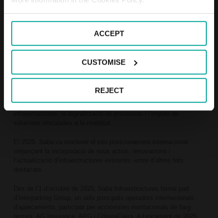
nomenament de l’auditor dels comptes individuals de la societat
per a l’exercici 2026.
A tancament de l’exercici 2025, Saba Infraestructures opera en 196
ACCEPT
ciutats de 8 països, amb una xarxa de 1.098 aparcaments que
sumen 358.443 places i una plantilla de 2.147 persones.
CUSTOMISE
En l’àmbit econòmic, va registrar uns ingressos de 333 milions
d’euros, fet que representa un creixement del 4,7 % respecte a
l’exercici anterior. L’EBITDA va assolir els 105 milions d’euros,
REJECT
mentre que les inversions van arribar als 33,2 milions d’euros,
destinades principalment a la millora i modernització de les
infraestructures, la digitalització de processos i l’impuls de
solucions vinculades a la mobilitat.
El 2025, Saba va mantenir el seu posicionament internacional
mitjançant la incorporació de nous actius, renovacions i
l’actualització d’infraestructures existents, entre d’altres fets
destacats.
Des de l’1 d’octubre de 2025, Saba Infraestructures forma part
d’Interparking Group, un dels principals operadors internacionals
d’aparcaments, participat per accionistes institucionals de llarg
termini: AG Insurance, APG i CriteriaCaixa. A tancament de 2025,