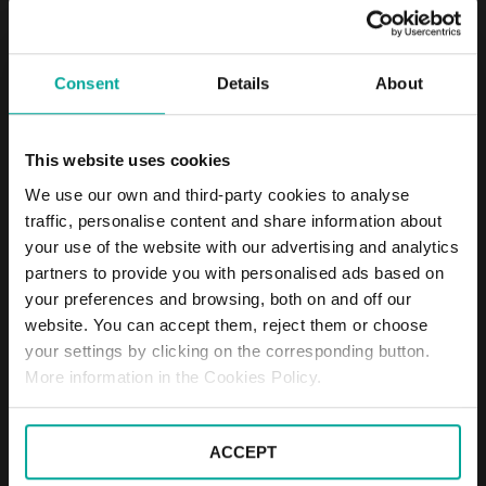
Consent
Details
About
This website uses cookies
We use our own and third-party cookies to analyse
traffic, personalise content and share information about
your use of the website with our advertising and analytics
partners to provide you with personalised ads based on
your preferences and browsing, both on and off our
website. You can accept them, reject them or choose
your settings by clicking on the corresponding button.
More information in the Cookies Policy.
Amb motiu de la Setmana Europea de la Mobilitat, que se celebra
entre el 16 i el 22 de setembre per conscienciar sobre els beneficis
del transport sostenible per a la salut pública i el medi ambient,
ACCEPT
Saba presenta la campanya “Imagina com serà el futur”.