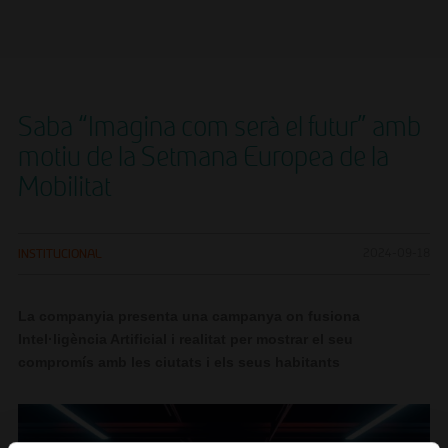
Saba “Imagina com serà el futur” amb
motiu de la Setmana Europea de la
Mobilitat
INSTITUCIONAL
2024-09-18
La companyia presenta una campanya on fusiona
Intel·ligència Artificial i realitat per mostrar el seu
compromís amb les ciutats i els seus habitants