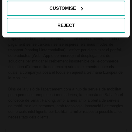
La companyia posa així en valor l'esforç fet els darrers anys per
CUSTOMISE
transformar els seus aparcaments en autèntics hubs de serveis per
a persones, empreses i mercaderies. Amb eines d'Intel·ligència
Artificial (IA), intenta desgranar el futur de la mobilitat i com els
REJECT
aparcaments han de ser una eina imprescindible en aquest camí.
L'aposta per la mobilitat elèctrica, les solucions d'accés, sortida i
pagament sense caixers i sense esperes, els nous modes de
transport (sharing i intermodalitat), l'esforç per digitalitzar el portfoli
de productes (Web i App e-commerce) i el desplegament de
solucions per mitigar el creixement insostenible de l'e-commerce
(logística d'última milla sostenible) són els elements sobre els
quals la companyia posa el focus en aquesta Setmana Europea de
la Mobilitat.
Dins de la visió de l'aparcament com a hub de serveis de mobilitat
per a persones, empreses i mercaderies, la resposta de Saba és el
concepte de Smart Parking, amb la més àmplia oferta de serveis
de mobilitat a les persones, amb tecnologia, innovació i estratègies
comercials intel·ligents per facilitar la millor resposta possible a les
necessitats dels clients.