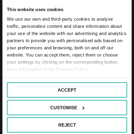
This website uses cookies
We use our own and third-party cookies to analyse
traffic, personalise content and share information about
your use of the website with our advertising and analytics
partners to provide you with personalised ads based on
your preferences and browsing, both on and off our
website. You can accept them, reject them or choose
your settings by clicking on the corresponding button.
More information in the Cookies Policy.
Amb relació a les eleccions a la Cambra Oficial de Comerç,
Indústria i Navegació de Barcelona, ​​Saba manifesta que la
informació apareguda avui a certs mitjans de comunicació sobre
una suposada votació a favor de la candidatura d'Eines de país no
ACCEPT
és certa.
Saba no es va alinear amb cap candidatura i es va presentar amb
CUSTOMISE
caràcter independent defensant el projecte d'una Cambra unida i
transversal.
REJECT
Després de les eleccions, Saba creu i segueix creient que no