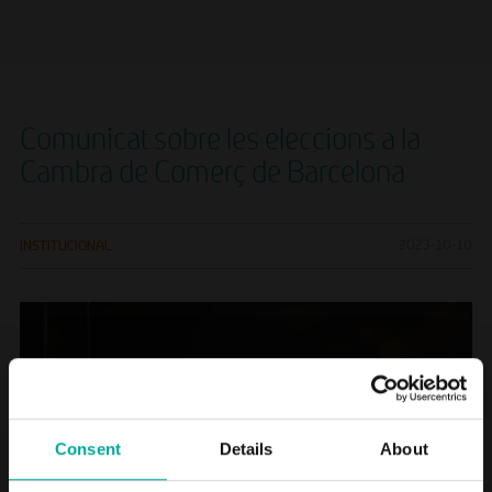
Comunicat sobre les eleccions a la
Cambra de Comerç de Barcelona
INSTITUCIONAL
2023-10-10
Consent
Details
About